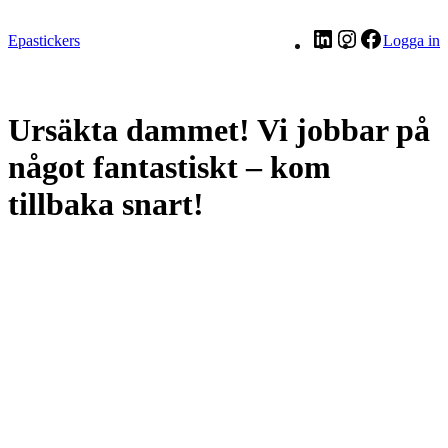
LinkedIn
Instagram
Facebook
Epastickers
Logga in
Ursäkta dammet! Vi jobbar på
något fantastiskt – kom
tillbaka snart!